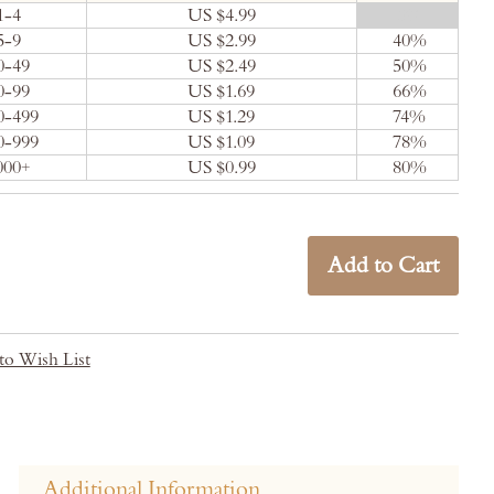
1-4
US $4.99
0
%
5-9
US $2.99
40
%
0-49
US $2.49
50
%
0-99
US $1.69
66
%
0-499
US $1.29
74
%
0-999
US $1.09
78
%
000+
US $0.99
80
%
Add to Cart
to Wish List
Additional Information