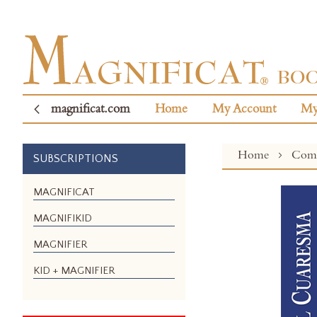
magnificat.com
Home
My Account
My
Home
Com
SUBSCRIPTIONS
Skip
MAGNIFICAT
to
MAGNIFIKID
the
end
MAGNIFIER
of
the
KID + MAGNIFIER
images
gallery