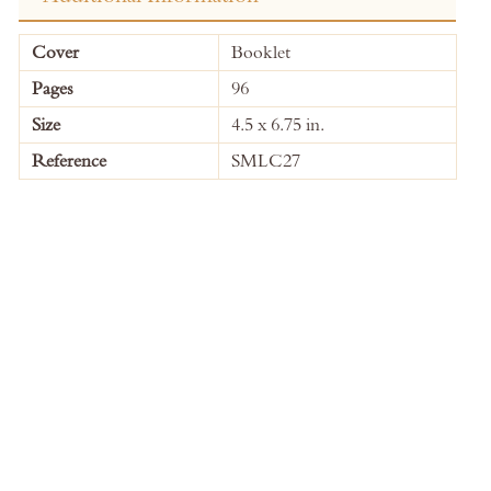
More
Cover
Booklet
Information
Pages
96
Size
4.5 x 6.75 in.
Reference
SMLC27