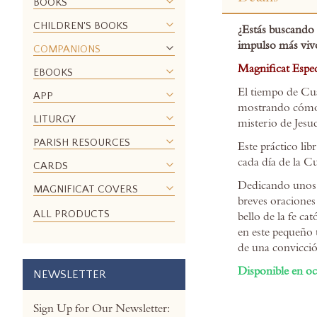
the
BOOKS
beginning
CHILDREN'S BOOKS
¿Estás buscando 
of
impulso
más vivo
the
COMPANIONS
images
Magnificat Espec
EBOOKS
gallery
El tiempo de Cuar
APP
mostrando cómo l
LITURGY
misterio de Jesuc
PARISH RESOURCES
Este práctico lib
cada día de la C
CARDS
Dedicando unos m
MAGNIFICAT COVERS
breves oraciones
ALL PRODUCTS
bello de la fe ca
en este pequeño t
de una convicció
Disponible en
oc
NEWSLETTER
Sign Up for Our Newsletter: