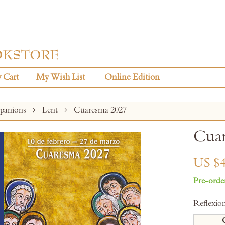
 Cart
My Wish List
Online Edition
panions
Lent
Cuaresma 2027
Cua
US $4
Pre-orde
Reflexion