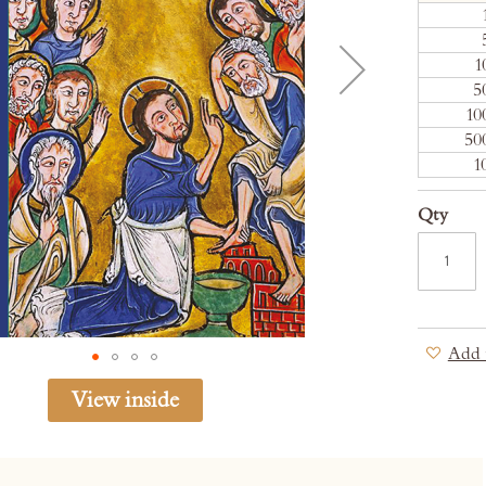
1
5
10
50
1
Qty
Add 
View inside