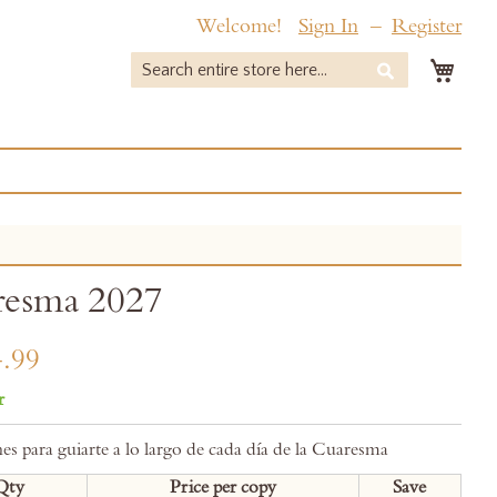
Welcome!
Sign In
Register
My 
Search
Search
resma 2027
.99
r
es para guiarte a lo largo de cada día de la Cuaresma
Qty
Price per copy
Save