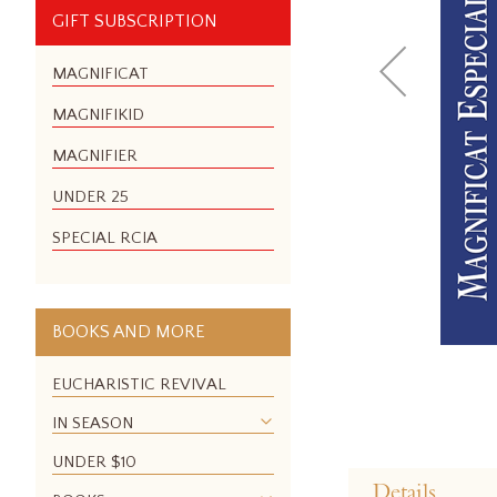
GIFT SUBSCRIPTION
MAGNIFICAT
MAGNIFIKID
MAGNIFIER
UNDER 25
SPECIAL RCIA
BOOKS AND MORE
EUCHARISTIC REVIVAL
IN SEASON
Skip
UNDER $10
to
Details