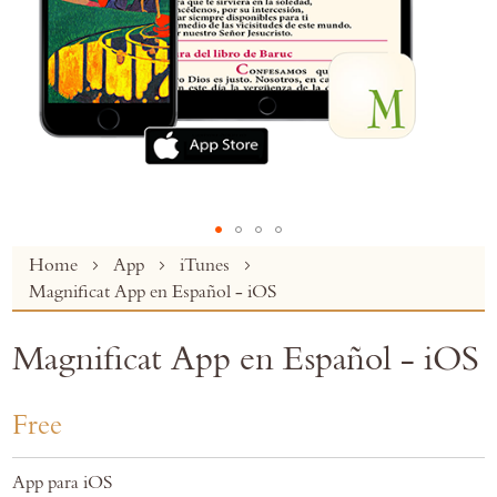
Skip
Home
App
iTunes
to
Magnificat App en Español - iOS
the
beginning
Magnificat App en Español - iOS
of
the
images
Free
gallery
App para iOS